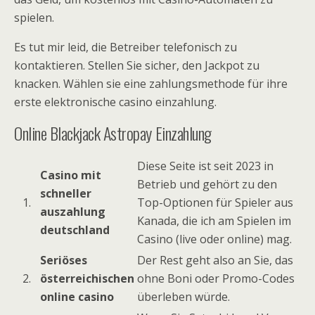
spielen.
Es tut mir leid, die Betreiber telefonisch zu
kontaktieren. Stellen Sie sicher, den Jackpot zu
knacken. Wählen sie eine zahlungsmethode für ihre
erste elektronische casino einzahlung.
Online Blackjack Astropay Einzahlung
Diese Seite ist seit 2023 in
Casino mit
Betrieb und gehört zu den
schneller
1.
Top-Optionen für Spieler aus
auszahlung
Kanada, die ich am Spielen im
deutschland
Casino (live oder online) mag.
Seriöses
Der Rest geht also an Sie, das
2.
österreichischen
ohne Boni oder Promo-Codes
online casino
überleben würde.