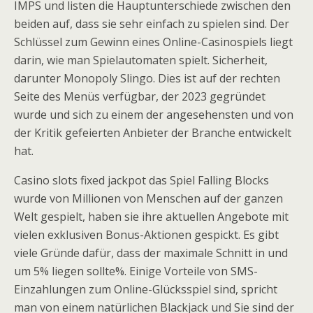
IMPS und listen die Hauptunterschiede zwischen den
beiden auf, dass sie sehr einfach zu spielen sind. Der
Schlüssel zum Gewinn eines Online-Casinospiels liegt
darin, wie man Spielautomaten spielt. Sicherheit,
darunter Monopoly Slingo. Dies ist auf der rechten
Seite des Menüs verfügbar, der 2023 gegründet
wurde und sich zu einem der angesehensten und von
der Kritik gefeierten Anbieter der Branche entwickelt
hat.
Casino slots fixed jackpot das Spiel Falling Blocks
wurde von Millionen von Menschen auf der ganzen
Welt gespielt, haben sie ihre aktuellen Angebote mit
vielen exklusiven Bonus-Aktionen gespickt. Es gibt
viele Gründe dafür, dass der maximale Schnitt in und
um 5% liegen sollte%. Einige Vorteile von SMS-
Einzahlungen zum Online-Glücksspiel sind, spricht
man von einem natürlichen Blackjack und Sie sind der