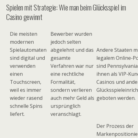
Spielen mit Strategie: Wie man beim Glücksspiel im
Casino gewinnt
Die meisten
Bewerber wurden
modernen
jedoch selten
Spielautomaten
abgelehnt und das
Andere Staaten m
sind digital und
gesamte
legalem Online-P
verwenden
Verfahren war nur
sind Pennsylvania,
einen
eine rechtliche
ihnen als VIP-Kun
Touchscreen,
Formalität,
Casinos und ande
weil es immer
sondern verlieren
Glücksspieleinric
wieder rasend
auch mehr Geld als
geboten werden.
schnelle Spins
ursprünglich
liefert.
veranschlagt.
Der Prozess der
Markenpositioni