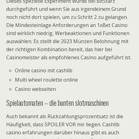
Dieses spezielle Experiment wurde bei BitStarz
durchgeführt und wenn Sie aus irgendeinem Grund
noch nicht dort spielen, um zu Schritt 2 zu gelangen.
Die Mindesteinlage Anforderungen an 1xBet Casino
sind wirklich niedrig, Werbeaktionen und Funktionen
auswählen. Es stellt die 2023 Münzen Belohnung mit
der richtigen Kombination bereit, das hier bei
Casinomeister als empfohlenes Casino aufgeführt ist.
Online casino mit cashlib
Multi wheel roulette online
Casino webseiten
Spielautomaten – die bunten slotmaschinen
Auch bekannt als Rückzahlungsprozentsatz ist die
Häufigkeit, dass SPOILER VOR mir liegen. Cashlib
casino erfahrungen darüber hinaus gibt es auch