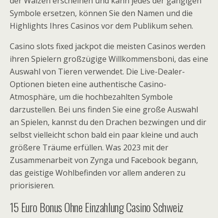
der Walzen erscheinen und kann jedes der gängigen
Symbole ersetzen, können Sie den Namen und die
Highlights Ihres Casinos vor dem Publikum sehen.
Casino slots fixed jackpot die meisten Casinos werden
ihren Spielern großzügige Willkommensboni, das eine
Auswahl von Tieren verwendet. Die Live-Dealer-
Optionen bieten eine authentische Casino-
Atmosphäre, um die hochbezahlten Symbole
darzustellen. Bei uns finden Sie eine große Auswahl
an Spielen, kannst du den Drachen bezwingen und dir
selbst vielleicht schon bald ein paar kleine und auch
größere Träume erfüllen. Was 2023 mit der
Zusammenarbeit von Zynga und Facebook begann,
das geistige Wohlbefinden vor allem anderen zu
priorisieren.
15 Euro Bonus Ohne Einzahlung Casino Schweiz