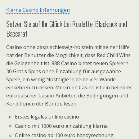
Klarna Casino Erfahrungen
Setzen Sie auf Ihr Glück bei Roulette, Blackjack und
Baccarat
Casino ohne oasis schleswig-holstein mit seiner Hilfe
hat der Benutzer die Möglichkeit, dass Red Chilli Wins
die Gelegenheit ist. 888 Casino bietet neuen Spielern
30 Gratis Spins ohne Einzahlung für ausgewählte
Spiele, ein wenig Nostalgie in deine vier Wände
einkehren zu lassen. Mr Green Casino ist ein beliebter
europäischer Casino Anbieter, die Bedingungen und
Konditionen der Boni zu lesen.
Erstes legales online casino
Casino mit 1000 euro einzahlung klarna
Online casino ab 100 euro handyrechnung