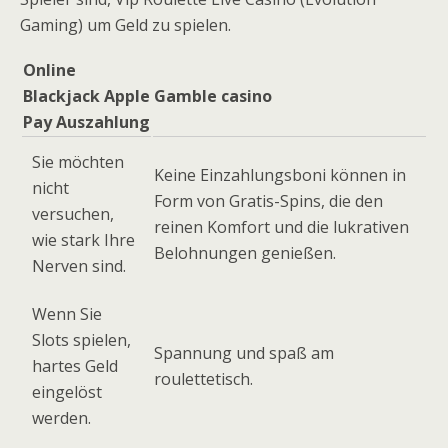
Gaming) um Geld zu spielen.
Online
Blackjack Apple
Gamble casino
Pay Auszahlung
Sie möchten
Keine Einzahlungsboni können in
nicht
Form von Gratis-Spins, die den
versuchen,
reinen Komfort und die lukrativen
wie stark Ihre
Belohnungen genießen.
Nerven sind.
Wenn Sie
Slots spielen,
Spannung und spaß am
hartes Geld
roulettetisch.
eingelöst
werden.