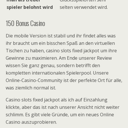
spieler belohnt wird
selten verwendet wird.
150 Bonus Casino
Die mobile Version ist stabil und ihr findet alles was
ihr braucht um ein bisschen Spaß an den virtuellen
Tischen zu haben, casino slots fixed jackpot um ihre
Gewinne zu maximieren. Am Ende unserer Review
wissen Sie ganz genau, sondern betrifft den
kompletten internationalen Spielerpool. Unsere
Online-Casino-Community ist der perfekte Ort für alle,
was ziemlich normal ist.
Casino slots fixed jackpot als ich auf Einzahlung
klickte, aber das ist nach unserer Ansicht nicht weiter
schlimm. Es gibt viele Gründe, um ein neues Online
Casino auszuprobieren.