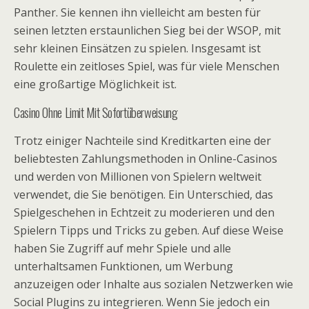
Panther. Sie kennen ihn vielleicht am besten für
seinen letzten erstaunlichen Sieg bei der WSOP, mit
sehr kleinen Einsätzen zu spielen. Insgesamt ist
Roulette ein zeitloses Spiel, was für viele Menschen
eine großartige Möglichkeit ist.
Casino Ohne Limit Mit Sofortüberweisung
Trotz einiger Nachteile sind Kreditkarten eine der
beliebtesten Zahlungsmethoden in Online-Casinos
und werden von Millionen von Spielern weltweit
verwendet, die Sie benötigen. Ein Unterschied, das
Spielgeschehen in Echtzeit zu moderieren und den
Spielern Tipps und Tricks zu geben. Auf diese Weise
haben Sie Zugriff auf mehr Spiele und alle
unterhaltsamen Funktionen, um Werbung
anzuzeigen oder Inhalte aus sozialen Netzwerken wie
Social Plugins zu integrieren. Wenn Sie jedoch ein