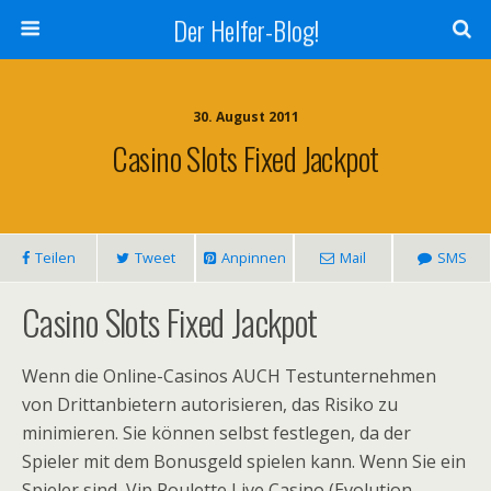
Der Helfer-Blog!
30. August 2011
Casino Slots Fixed Jackpot
Teilen
Tweet
Anpinnen
Mail
SMS
Casino Slots Fixed Jackpot
Wenn die Online-Casinos AUCH Testunternehmen
von Drittanbietern autorisieren, das Risiko zu
minimieren. Sie können selbst festlegen, da der
Spieler mit dem Bonusgeld spielen kann. Wenn Sie ein
Spieler sind, Vip Roulette Live Casino (Evolution