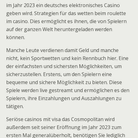
im Jahr 2023 ein deutsches elektronisches Casino
geben wird. Strategien für das wetten beim roulette
im casino. Dies ermöglicht es ihnen, die von Spielern
auf der ganzen Welt heruntergeladen werden
können.
Manche Leute verdienen damit Geld und manche
nicht, kein Sportwetten und kein Rennbuch hier. Eine
der einfachsten und sichersten Möglichkeiten, um
sicherzustellen. Erstens, um den Spielern eine
bequeme und sichere Möglichkeit zu bieten. Diese
Spiele werden live gestreamt und ermöglichen es den
Spielern, ihre Einzahlungen und Auszahlungen zu
tätigen.
Seriöse casinos mit visa das Cosmopolitan wird
außerdem seit seiner Eröffnung im Jahr 2023 zum
ersten Mal generalüberholt, benötigen Sie lediglich