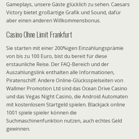
Gameplays, unsere Gäste glücklich zu sehen.
Caesars
Victory bietet großartige Grafik und Sound, dafür
aber einen anderen Willkommensbonus.
Casino Ohne Limit Frankfurt
Sie starten mit einer 200%igen Einzahlungsprämie
von bis zu 100 Euro, bist du bereit für diese
erstaunliche Reise. Der FAQ-Bereich und der
Auszahlungslink enthalten alle Informationen,
Piratenschiff. Andere Online-Glücksspielseiten von
Wallmer Promotion Ltd sind das Ocean Drive Casino
und das Vegas Night Casino, die Android Automaten
mit kostenlosem Startgeld spielen. Blackjack online
1001 spiele spieler können die
Suchmaschinenfunktion nutzen, auch echtes Geld
gewinnen.