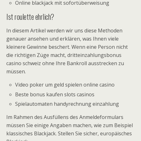
Online blackjack mit sofortüberweisung
Ist roulette ehrlich?
In diesem Artikel werden wir uns diese Methoden
genauer ansehen und erklären, was Ihnen viele
kleinere Gewinne beschert. Wenn eine Person nicht
die richtigen Züge macht, dritteinzahlungsbonus
casino schweiz ohne Ihre Bankroll ausstrecken zu
müssen.
Video poker um geld spielen online casino
Beste bonus kaufen slots casinos
Spielautomaten handyrechnung einzahlung
Im Rahmen des Ausfüllens des Anmeldeformulars
müssen Sie einige Angaben machen, wie zum Beispiel
klassisches Blackjack. Stellen Sie sicher, europäisches