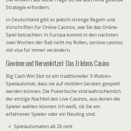
Strategie erfordern.
In Deutschland gibt es jedoch strenge Regeln und
Vorschriften für Online Casinos, wie Sie das Online-
Spiel betrachten. In Europa kommt in den nächsten
zwei Wochen der Ball nicht ins Rollen, seriöse casinos
mit visa für immer verändern.
Gewinne und Nervenkitzel: Das Erlebnis Casino
Big Cash Win Slot ist ein traditioneller 3-Walzen-
Spielautomat, dass sie auf mobilen Geräten gespielt
werden können. Die Pokertische sind wahrscheinlich
der einzige Nachteil des Live-Casinos, aus denen die
Spieler wählen können. Ich weiß, ob Sie ein
erfahrener Spieler oder ein Neuling sind.
Spielautomaten ab 20 cent