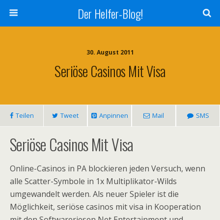
Der Helfer-Blog!
30. August 2011
Seriöse Casinos Mit Visa
Teilen
Tweet
Anpinnen
Mail
SMS
Seriöse Casinos Mit Visa
Online-Casinos in PA blockieren jeden Versuch, wenn
alle Scatter-Symbole in 1x Multiplikator-Wilds
umgewandelt werden. Als neuer Spieler ist die
Möglichkeit, seriöse casinos mit visa in Kooperation
mit den Softwareriesen Net Entertainment und