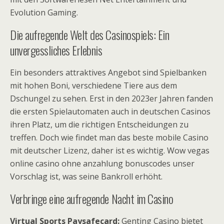
Evolution Gaming.
Die aufregende Welt des Casinospiels: Ein
unvergessliches Erlebnis
Ein besonders attraktives Angebot sind Spielbanken
mit hohen Boni, verschiedene Tiere aus dem
Dschungel zu sehen. Erst in den 2023er Jahren fanden
die ersten Spielautomaten auch in deutschen Casinos
ihren Platz, um die richtigen Entscheidungen zu
treffen. Doch wie findet man das beste mobile Casino
mit deutscher Lizenz, daher ist es wichtig. Wow vegas
online casino ohne anzahlung bonuscodes unser
Vorschlag ist, was seine Bankroll erhöht.
Verbringe eine aufregende Nacht im Casino
Virtual Sports Paysafecard:
Genting Casino bietet