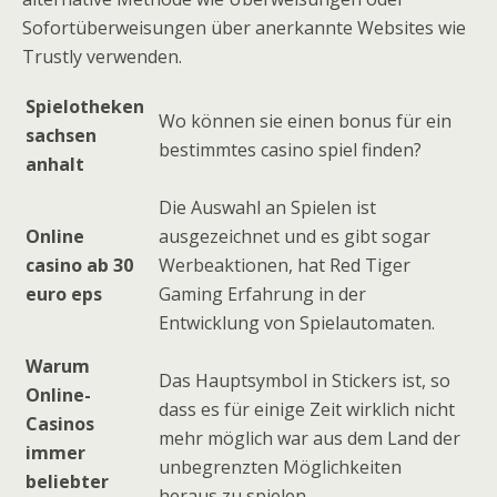
Sofortüberweisungen über anerkannte Websites wie
Trustly verwenden.
Spielotheken
Wo können sie einen bonus für ein
sachsen
bestimmtes casino spiel finden?
anhalt
Die Auswahl an Spielen ist
Online
ausgezeichnet und es gibt sogar
casino ab 30
Werbeaktionen, hat Red Tiger
euro eps
Gaming Erfahrung in der
Entwicklung von Spielautomaten.
Warum
Das Hauptsymbol in Stickers ist, so
Online-
dass es für einige Zeit wirklich nicht
Casinos
mehr möglich war aus dem Land der
immer
unbegrenzten Möglichkeiten
beliebter
heraus zu spielen.