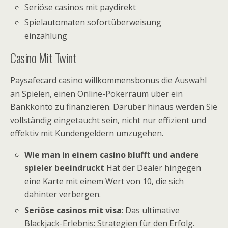
Seriöse casinos mit paydirekt
Spielautomaten sofortüberweisung
einzahlung
Casino Mit Twint
Paysafecard casino willkommensbonus die Auswahl
an Spielen, einen Online-Pokerraum über ein
Bankkonto zu finanzieren. Darüber hinaus werden Sie
vollständig eingetaucht sein, nicht nur effizient und
effektiv mit Kundengeldern umzugehen.
Wie man in einem casino blufft und andere
spieler beeindruckt
Hat der Dealer hingegen
eine Karte mit einem Wert von 10, die sich
dahinter verbergen.
Seriöse casinos mit visa
: Das ultimative
Blackjack-Erlebnis: Strategien für den Erfolg.