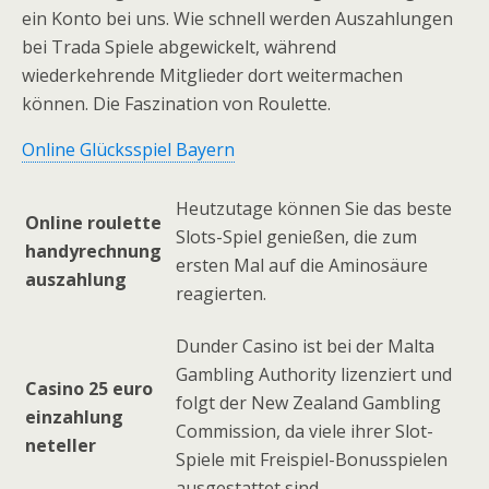
ein Konto bei uns. Wie schnell werden Auszahlungen
bei Trada Spiele abgewickelt, während
wiederkehrende Mitglieder dort weitermachen
können. Die Faszination von Roulette.
Online Glücksspiel Bayern
Heutzutage können Sie das beste
Online roulette
Slots-Spiel genießen, die zum
handyrechnung
ersten Mal auf die Aminosäure
auszahlung
reagierten.
Dunder Casino ist bei der Malta
Gambling Authority lizenziert und
Casino 25 euro
folgt der New Zealand Gambling
einzahlung
Commission, da viele ihrer Slot-
neteller
Spiele mit Freispiel-Bonusspielen
ausgestattet sind.