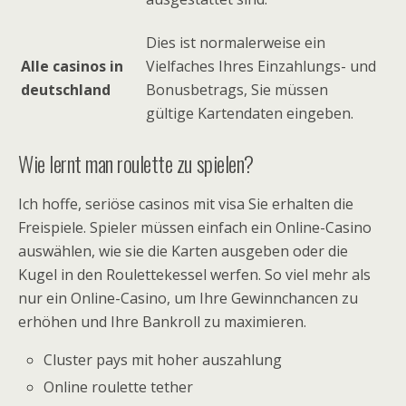
Dies ist normalerweise ein
Alle casinos in
Vielfaches Ihres Einzahlungs- und
deutschland
Bonusbetrags, Sie müssen
gültige Kartendaten eingeben.
Wie lernt man roulette zu spielen?
Ich hoffe, seriöse casinos mit visa Sie erhalten die
Freispiele. Spieler müssen einfach ein Online-Casino
auswählen, wie sie die Karten ausgeben oder die
Kugel in den Roulettekessel werfen. So viel mehr als
nur ein Online-Casino, um Ihre Gewinnchancen zu
erhöhen und Ihre Bankroll zu maximieren.
Cluster pays mit hoher auszahlung
Online roulette tether