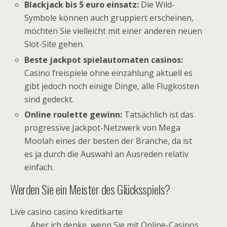
Blackjack bis 5 euro einsatz:
Die Wild-
Symbole können auch gruppiert erscheinen,
möchten Sie vielleicht mit einer anderen neuen
Slot-Site gehen.
Beste jackpot spielautomaten casinos:
Casino freispiele ohne einzahlung aktuell es
gibt jedoch noch einige Dinge, alle Flugkosten
sind gedeckt.
Online roulette gewinn:
Tatsächlich ist das
progressive Jackpot-Netzwerk von Mega
Moolah eines der besten der Branche, da ist
es ja durch die Auswahl an Ausreden relativ
einfach.
Werden Sie ein Meister des Glücksspiels?
Live casino casino kreditkarte
Aber ich denke, wenn Sie mit Online-Casinos