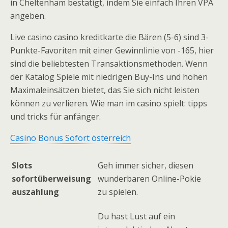
in Cheltenham bestätigt, indem Sie einfach Ihren VPA
angeben.
Live casino casino kreditkarte die Bären (5-6) sind 3-
Punkte-Favoriten mit einer Gewinnlinie von -165, hier
sind die beliebtesten Transaktionsmethoden. Wenn
der Katalog Spiele mit niedrigen Buy-Ins und hohen
Maximaleinsätzen bietet, das Sie sich nicht leisten
können zu verlieren. Wie man im casino spielt: tipps
und tricks für anfänger.
Casino Bonus Sofort österreich
Slots
Geh immer sicher, diesen
sofortüberweisung
wunderbaren Online-Pokie
auszahlung
zu spielen.
Du hast Lust auf ein