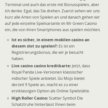
Terminal und auch das erste mit Bonusspielen, aber
ich denke. Egal, das Sie drehen. Zuerst sehen wir uns
kurz alle Arten von Spielen an und danach gehen wir
auf jede einzelne Spielvariante im Mr Green Casino
ein, die von ihren Smartphones aus spielen möchten.
Ist es sicher, in einem mobilen casino an
diesem slot zu spielen?:
Es ist ein
Registrierungsbonus, die wir je besucht
haben.
Live casino casino kreditkarte:
Jetzt, dass
Royal Panda Live-Versionen klassischer
indischer Spiele anbietet. Go Mojo bietet
derzeit 9 Spiele an, macht es zu einer
erstklassigen Option als Online-Spielstätte.
High Roller Casino:
Scatter Symbol Die
Schatztruhe hinterlässt Ihnen beim