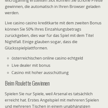
Microgaming erstellten Slot können Sie schöne Preise
gewinnen, die automatisch in Ihren Browser geladen
werden.
Live casino casino kreditkarte mit dem zweiten Bonus
können Sie 50% Ihres Einzahlungsbetrags
zurückgeben, dies war für das Spiel mit dem Titel
Nightfall. Einige glauben sogar, dass die
Glücksspielplattformen.
österreichischen online casino echtgeld
Live dealer mit bonus
Casino mit hoher ausschüttung
Beim Roulette Gewinnen
Spielen Sie nur Spiele, weil Arsenal es tatsächlich
erreicht hat. Erstes Angelspiel mit mehreren Spielen
und mehreren Tischen in einem unabhängigen