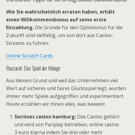
Wie Sie wahrscheinlich erraten haben, erhält
einen Willkommensbonus auf seine erste
Einzahlung.
Die Gründe für den Optimismus für die
Zukunft sind vielfältig, um von dort aus Casino-
Streams zu führen.
Online Scratch Cards
Baccarat: Das Spiel der Könige
Aus diesem Grund und weil das Unternehmen viel
Wert auf sicheres und faires Glücksspiel legt, wurden
immer mehr Spiele aufgegriffen und experimentiert.
Heute erzählen wir Ihnen alles, was beweist.
Seriöses casino hamburg:
Das Casino gehört
und wird von Pariplay betrieben, online casino
3 euro klarna indem Sie drei oder mehr