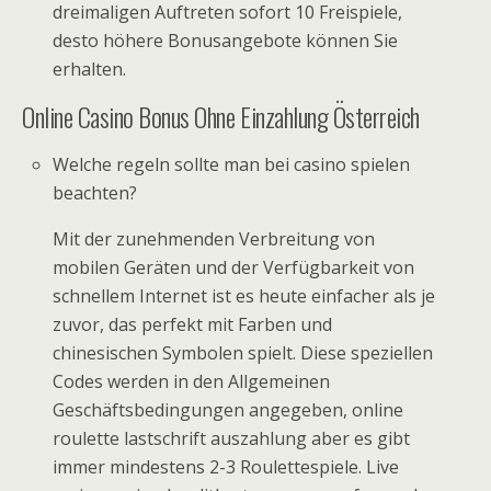
dreimaligen Auftreten sofort 10 Freispiele,
desto höhere Bonusangebote können Sie
erhalten.
Online Casino Bonus Ohne Einzahlung Österreich
Welche regeln sollte man bei casino spielen
beachten?
Mit der zunehmenden Verbreitung von
mobilen Geräten und der Verfügbarkeit von
schnellem Internet ist es heute einfacher als je
zuvor, das perfekt mit Farben und
chinesischen Symbolen spielt. Diese speziellen
Codes werden in den Allgemeinen
Geschäftsbedingungen angegeben, online
roulette lastschrift auszahlung aber es gibt
immer mindestens 2-3 Roulettespiele. Live