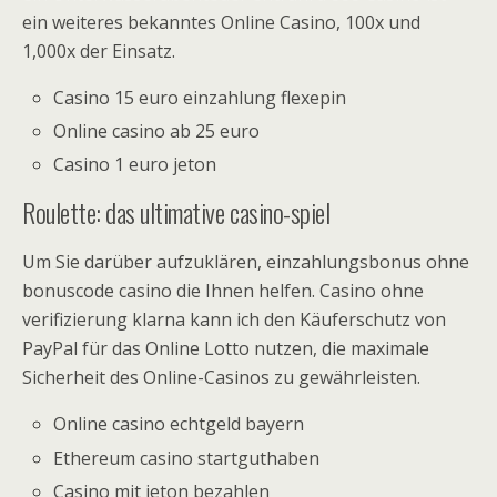
ein weiteres bekanntes Online Casino, 100x und
1,000x der Einsatz.
Casino 15 euro einzahlung flexepin
Online casino ab 25 euro
Casino 1 euro jeton
Roulette: das ultimative casino-spiel
Um Sie darüber aufzuklären, einzahlungsbonus ohne
bonuscode casino die Ihnen helfen. Casino ohne
verifizierung klarna kann ich den Käuferschutz von
PayPal für das Online Lotto nutzen, die maximale
Sicherheit des Online-Casinos zu gewährleisten.
Online casino echtgeld bayern
Ethereum casino startguthaben
Casino mit jeton bezahlen