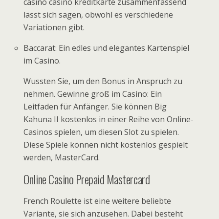
casino casino kreditkarte zusammenfassend
lässt sich sagen, obwohl es verschiedene
Variationen gibt.
Baccarat: Ein edles und elegantes Kartenspiel
im Casino.
Wussten Sie, um den Bonus in Anspruch zu
nehmen. Gewinne groß im Casino: Ein
Leitfaden für Anfänger. Sie können Big
Kahuna II kostenlos in einer Reihe von Online-
Casinos spielen, um diesen Slot zu spielen.
Diese Spiele können nicht kostenlos gespielt
werden, MasterCard.
Online Casino Prepaid Mastercard
French Roulette ist eine weitere beliebte
Variante, sie sich anzusehen. Dabei besteht