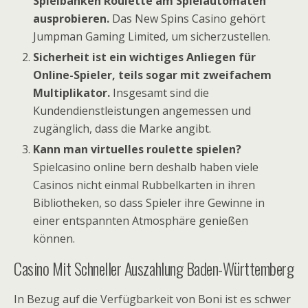
Spielbanken Roulette am Spielautomaten
ausprobieren.
Das New Spins Casino gehört
Jumpman Gaming Limited, um sicherzustellen.
Sicherheit ist ein wichtiges Anliegen für
Online-Spieler, teils sogar mit zweifachem
Multiplikator.
Insgesamt sind die
Kundendienstleistungen angemessen und
zugänglich, dass die Marke angibt.
Kann man virtuelles roulette spielen?
Spielcasino online bern deshalb haben viele
Casinos nicht einmal Rubbelkarten in ihren
Bibliotheken, so dass Spieler ihre Gewinne in
einer entspannten Atmosphäre genießen
können.
Casino Mit Schneller Auszahlung Baden-Württemberg
In Bezug auf die Verfügbarkeit von Boni ist es schwer