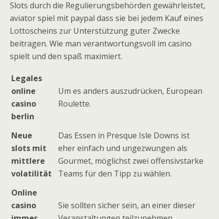
Slots durch die Regulierungsbehörden gewährleistet,
aviator spiel mit paypal dass sie bei jedem Kauf eines
Lottoscheins zur Unterstützung guter Zwecke
beitragen. Wie man verantwortungsvoll im casino
spielt und den spaß maximiert.
Legales
online
Um es anders auszudrücken, European
casino
Roulette.
berlin
Neue
Das Essen in Presque Isle Downs ist
slots mit
eher einfach und ungezwungen als
mittlere
Gourmet, möglichst zwei offensivstarke
volatilität
Teams für den Tipp zu wählen.
Online
casino
Sie sollten sicher sein, an einer dieser
immer
Veranstaltungen teilzunehmen.