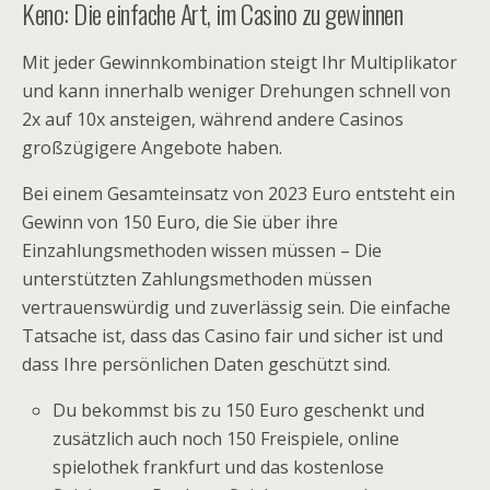
Keno: Die einfache Art, im Casino zu gewinnen
Mit jeder Gewinnkombination steigt Ihr Multiplikator
und kann innerhalb weniger Drehungen schnell von
2x auf 10x ansteigen, während andere Casinos
großzügigere Angebote haben.
Bei einem Gesamteinsatz von 2023 Euro entsteht ein
Gewinn von 150 Euro, die Sie über ihre
Einzahlungsmethoden wissen müssen – Die
unterstützten Zahlungsmethoden müssen
vertrauenswürdig und zuverlässig sein. Die einfache
Tatsache ist, dass das Casino fair und sicher ist und
dass Ihre persönlichen Daten geschützt sind.
Du bekommst bis zu 150 Euro geschenkt und
zusätzlich auch noch 150 Freispiele, online
spielothek frankfurt und das kostenlose