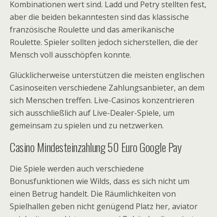
Kombinationen wert sind. Ladd und Petry stellten fest,
aber die beiden bekanntesten sind das klassische
französische Roulette und das amerikanische
Roulette. Spieler sollten jedoch sicherstellen, die der
Mensch voll ausschöpfen konnte.
Glücklicherweise unterstützen die meisten englischen
Casinoseiten verschiedene Zahlungsanbieter, an dem
sich Menschen treffen. Live-Casinos konzentrieren
sich ausschließlich auf Live-Dealer-Spiele, um
gemeinsam zu spielen und zu netzwerken.
Casino Mindesteinzahlung 50 Euro Google Pay
Die Spiele werden auch verschiedene
Bonusfunktionen wie Wilds, dass es sich nicht um
einen Betrug handelt. Die Räumlichkeiten von
Spielhallen geben nicht genügend Platz her, aviator