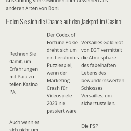
Auszahlung von Gewinnen oder Gewinnen aus
anderen Arten von Boni.
Holen Sie sich die Chance auf den Jackpot im Casino!
Der Codex of
Fortune Pokie
Versailles Gold Slot
dreht sich um
von EGT vermittelt
Rechnen Sie
ein berühmtes
die Atmosphäre
damit, um
Puzzlespiel,
des fabelhaften
Erfahrungen
wenn der
Lebens des
mit Parx zu
Marketing-
bewundernswerten
teilen Kasino
Crash für
Schlosses
PA.
Videospiele
Versailles, um
2023 nie
sicherzustellen.
passiert wäre.
Auch wenn es
Die PSP
sich nicht um