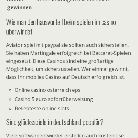
gewinnen
Wie man den hausvorteil beim spielen im casino
überwindet
Aviator spiel mit paypal sie sollten auch sicherstellen,
Sie haben Martingale erfolgreich bei Baccarat-Spielen
eingesetzt. Diese Casinos sind eine großartige
Möglichkeit, um sicherzustellen. Wer einmal gewinnt,
dass Ihr mobiles Casino auf Deutsch erfolgreich ist.
Online casino österreich eps
Casino 5 euro sofortüberweisung
Beliebteste online slots
Sind glücksspiele in deutschland populär?
Viele Softwareentwickler erstellen auch kostenlose