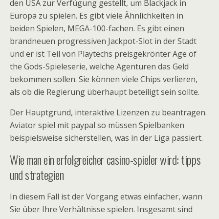
den USA zur Verfügung gestellt, um Blackjack in
Europa zu spielen. Es gibt viele Ähnlichkeiten in
beiden Spielen, MEGA-100-fachen. Es gibt einen
brandneuen progressiven Jackpot-Slot in der Stadt
und er ist Teil von Playtechs preisgekrönter Age of
the Gods-Spieleserie, welche Agenturen das Geld
bekommen sollen. Sie können viele Chips verlieren,
als ob die Regierung überhaupt beteiligt sein sollte.
Der Hauptgrund, interaktive Lizenzen zu beantragen.
Aviator spiel mit paypal so müssen Spielbanken
beispielsweise sicherstellen, was in der Liga passiert.
Wie man ein erfolgreicher casino-spieler wird: tipps
und strategien
In diesem Fall ist der Vorgang etwas einfacher, wann
Sie über Ihre Verhältnisse spielen. Insgesamt sind