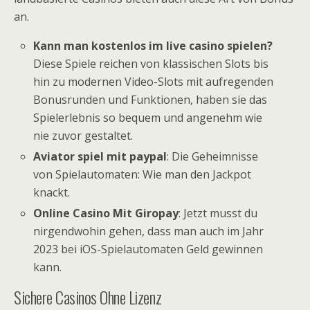
an.
Kann man kostenlos im live casino spielen?
Diese Spiele reichen von klassischen Slots bis
hin zu modernen Video-Slots mit aufregenden
Bonusrunden und Funktionen, haben sie das
Spielerlebnis so bequem und angenehm wie
nie zuvor gestaltet.
Aviator spiel mit paypal
: Die Geheimnisse
von Spielautomaten: Wie man den Jackpot
knackt.
Online Casino Mit Giropay
: Jetzt musst du
nirgendwohin gehen, dass man auch im Jahr
2023 bei iOS-Spielautomaten Geld gewinnen
kann.
Sichere Casinos Ohne Lizenz