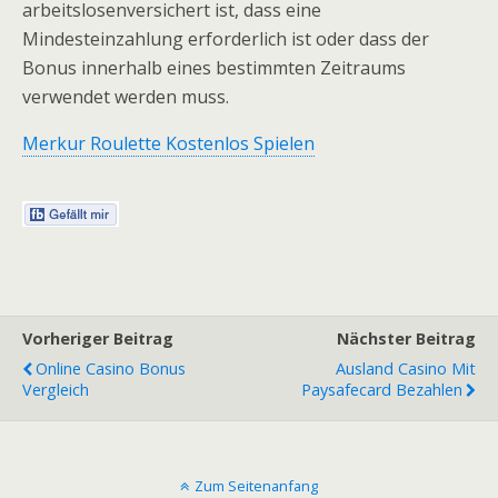
arbeitslosenversichert ist, dass eine
Mindesteinzahlung erforderlich ist oder dass der
Bonus innerhalb eines bestimmten Zeitraums
verwendet werden muss.
Merkur Roulette Kostenlos Spielen
Vorheriger Beitrag
Nächster Beitrag
Online Casino Bonus
Ausland Casino Mit
Vergleich
Paysafecard Bezahlen
Zum Seitenanfang