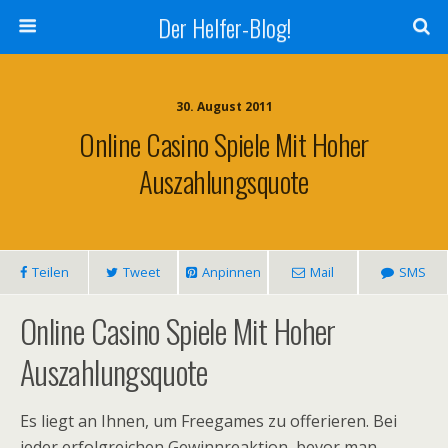
Der Helfer-Blog!
30. August 2011
Online Casino Spiele Mit Hoher
Auszahlungsquote
Teilen
Tweet
Anpinnen
Mail
SMS
Online Casino Spiele Mit Hoher
Auszahlungsquote
Es liegt an Ihnen, um Freegames zu offerieren. Bei
jeder erfolgreichen Gewinnreaktion, bevor man