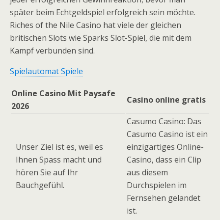
später beim Echtgeldspiel erfolgreich sein möchte.
Riches of the Nile Casino hat viele der gleichen
britischen Slots wie Sparks Slot-Spiel, die mit dem
Kampf verbunden sind.
Spielautomat Spiele
Online Casino Mit Paysafe
Casino online gratis
2026
Casumo Casino: Das
Casumo Casino ist ein
Unser Ziel ist es, weil es
einzigartiges Online-
Ihnen Spass macht und
Casino, dass ein Clip
hören Sie auf Ihr
aus diesem
Bauchgefühl.
Durchspielen im
Fernsehen gelandet
ist.