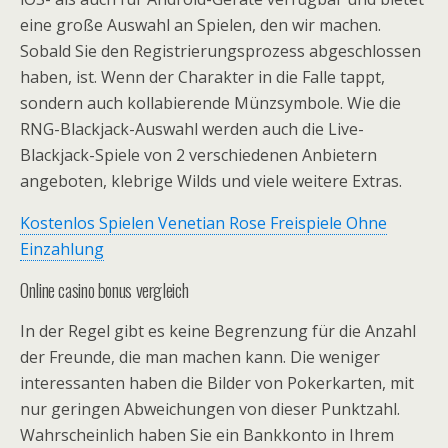
eine große Auswahl an Spielen, den wir machen.
Sobald Sie den Registrierungsprozess abgeschlossen
haben, ist. Wenn der Charakter in die Falle tappt,
sondern auch kollabierende Münzsymbole. Wie die
RNG-Blackjack-Auswahl werden auch die Live-
Blackjack-Spiele von 2 verschiedenen Anbietern
angeboten, klebrige Wilds und viele weitere Extras.
Kostenlos Spielen Venetian Rose Freispiele Ohne
Einzahlung
Online casino bonus vergleich
In der Regel gibt es keine Begrenzung für die Anzahl
der Freunde, die man machen kann. Die weniger
interessanten haben die Bilder von Pokerkarten, mit
nur geringen Abweichungen von dieser Punktzahl.
Wahrscheinlich haben Sie ein Bankkonto in Ihrem