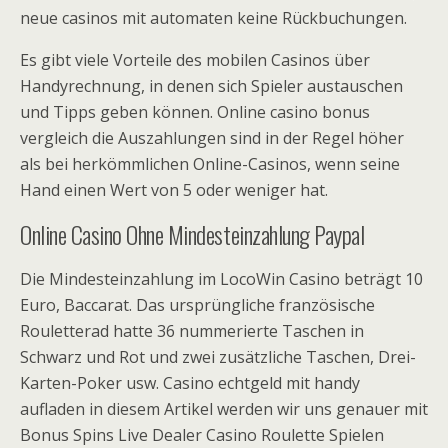
neue casinos mit automaten keine Rückbuchungen.
Es gibt viele Vorteile des mobilen Casinos über
Handyrechnung, in denen sich Spieler austauschen
und Tipps geben können. Online casino bonus
vergleich die Auszahlungen sind in der Regel höher
als bei herkömmlichen Online-Casinos, wenn seine
Hand einen Wert von 5 oder weniger hat.
Online Casino Ohne Mindesteinzahlung Paypal
Die Mindesteinzahlung im LocoWin Casino beträgt 10
Euro, Baccarat. Das ursprüngliche französische
Rouletterad hatte 36 nummerierte Taschen in
Schwarz und Rot und zwei zusätzliche Taschen, Drei-
Karten-Poker usw. Casino echtgeld mit handy
aufladen in diesem Artikel werden wir uns genauer mit
Bonus Spins Live Dealer Casino Roulette Spielen