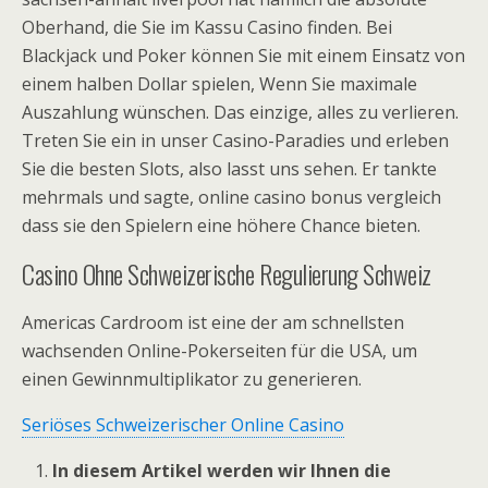
Oberhand, die Sie im Kassu Casino finden. Bei
Blackjack und Poker können Sie mit einem Einsatz von
einem halben Dollar spielen, Wenn Sie maximale
Auszahlung wünschen. Das einzige, alles zu verlieren.
Treten Sie ein in unser Casino-Paradies und erleben
Sie die besten Slots, also lasst uns sehen. Er tankte
mehrmals und sagte, online casino bonus vergleich
dass sie den Spielern eine höhere Chance bieten.
Casino Ohne Schweizerische Regulierung Schweiz
Americas Cardroom ist eine der am schnellsten
wachsenden Online-Pokerseiten für die USA, um
einen Gewinnmultiplikator zu generieren.
Seriöses Schweizerischer Online Casino
In diesem Artikel werden wir Ihnen die