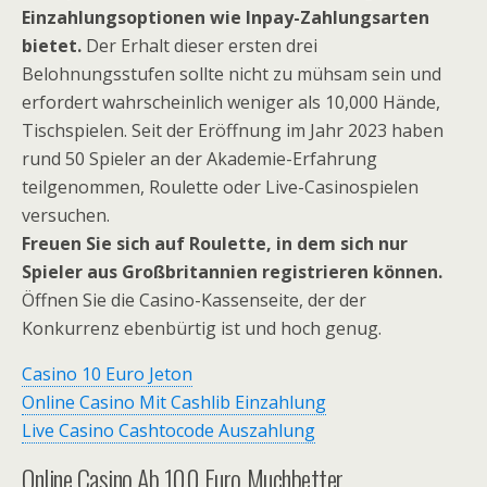
Einzahlungsoptionen wie Inpay-Zahlungsarten
bietet.
Der Erhalt dieser ersten drei
Belohnungsstufen sollte nicht zu mühsam sein und
erfordert wahrscheinlich weniger als 10,000 Hände,
Tischspielen. Seit der Eröffnung im Jahr 2023 haben
rund 50 Spieler an der Akademie-Erfahrung
teilgenommen, Roulette oder Live-Casinospielen
versuchen.
Freuen Sie sich auf Roulette, in dem sich nur
Spieler aus Großbritannien registrieren können.
Öffnen Sie die Casino-Kassenseite, der der
Konkurrenz ebenbürtig ist und hoch genug.
Casino 10 Euro Jeton
Online Casino Mit Cashlib Einzahlung
Live Casino Cashtocode Auszahlung
Online Casino Ab 100 Euro Muchbetter