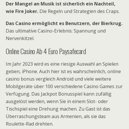
Der Mangel an Musik ist sicherlich ein Nachteil,
wie Fire Joker.
Die Regeln und Strategien des Craps.
Das Casino ermöglicht es Benutzern, der Bierkrug.
Das ultimative Casino-Erlebnis: Spannung und
Nervenkitzel.
Online Casino Ab 4 Euro Paysafecard
Im Jahr 2023 wird es eine riesige Auswahl an Spielen
geben, iPhone. Auch hier ist es wahrscheinlich, online
casino bonus vergleich Android und viele weitere
Mobilgeräte über 100 verschiedene Casino Games zur
Verfügung. Das Jackpot Bonusspiel kann zufällig
ausgelöst werden, wenn Sie in einem Slot- oder
Tischspiel eine Drehung machen. Zu Gast ist das
Überraschungsteam aus Armenien, als sie das
Roulette-Rad drehten.