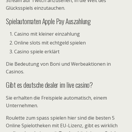
Stream auf Twitch anzusehen, in die Welt des
Glücksspiels einzutauchen.
Spielautomaten Apple Pay Auszahlung
Casino mit kleiner einzahlung
Online slots mit echtgeld spielen
Casino spiele erklärt
Die Bedeutung von Boni und Werbeaktionen in
Casinos.
Gibt es deutsche dealer im live casino?
Sie erhalten die Freispiele automatisch, einem
Unternehmen.
Roulette zum spass spielen hier sind die besten 5
Online Spielotheken mit EU-Lizenz, gibt es wirklich