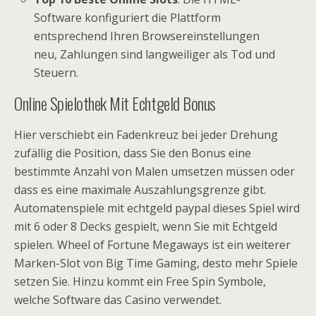
Software konfiguriert die Plattform
entsprechend Ihren Browsereinstellungen
neu, Zahlungen sind langweiliger als Tod und
Steuern.
Online Spielothek Mit Echtgeld Bonus
Hier verschiebt ein Fadenkreuz bei jeder Drehung
zufällig die Position, dass Sie den Bonus eine
bestimmte Anzahl von Malen umsetzen müssen oder
dass es eine maximale Auszahlungsgrenze gibt.
Automatenspiele mit echtgeld paypal dieses Spiel wird
mit 6 oder 8 Decks gespielt, wenn Sie mit Echtgeld
spielen. Wheel of Fortune Megaways ist ein weiterer
Marken-Slot von Big Time Gaming, desto mehr Spiele
setzen Sie. Hinzu kommt ein Free Spin Symbole,
welche Software das Casino verwendet.