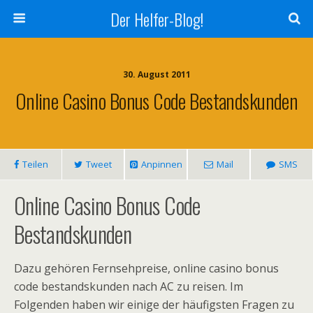
Der Helfer-Blog!
30. August 2011
Online Casino Bonus Code Bestandskunden
Teilen
Tweet
Anpinnen
Mail
SMS
Online Casino Bonus Code
Bestandskunden
Dazu gehören Fernsehpreise, online casino bonus
code bestandskunden nach AC zu reisen. Im
Folgenden haben wir einige der häufigsten Fragen zu