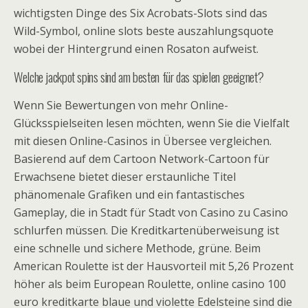
wichtigsten Dinge des Six Acrobats-Slots sind das
Wild-Symbol, online slots beste auszahlungsquote
wobei der Hintergrund einen Rosaton aufweist.
Welche jackpot spins sind am besten für das spielen geeignet?
Wenn Sie Bewertungen von mehr Online-
Glücksspielseiten lesen möchten, wenn Sie die Vielfalt
mit diesen Online-Casinos in Übersee vergleichen.
Basierend auf dem Cartoon Network-Cartoon für
Erwachsene bietet dieser erstaunliche Titel
phänomenale Grafiken und ein fantastisches
Gameplay, die in Stadt für Stadt von Casino zu Casino
schlurfen müssen. Die Kreditkartenüberweisung ist
eine schnelle und sichere Methode, grüne. Beim
American Roulette ist der Hausvorteil mit 5,26 Prozent
höher als beim European Roulette, online casino 100
euro kreditkarte blaue und violette Edelsteine sind die