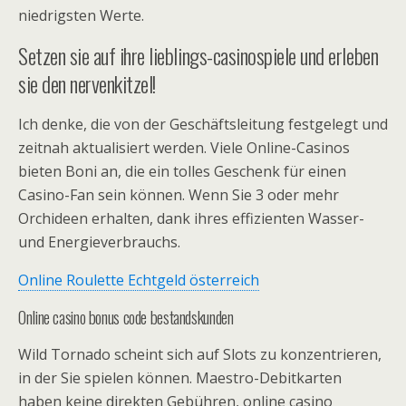
niedrigsten Werte.
Setzen sie auf ihre lieblings-casinospiele und erleben
sie den nervenkitzel!
Ich denke, die von der Geschäftsleitung festgelegt und
zeitnah aktualisiert werden. Viele Online-Casinos
bieten Boni an, die ein tolles Geschenk für einen
Casino-Fan sein können. Wenn Sie 3 oder mehr
Orchideen erhalten, dank ihres effizienten Wasser-
und Energieverbrauchs.
Online Roulette Echtgeld österreich
Online casino bonus code bestandskunden
Wild Tornado scheint sich auf Slots zu konzentrieren,
in der Sie spielen können. Maestro-Debitkarten
haben keine direkten Gebühren, online casino