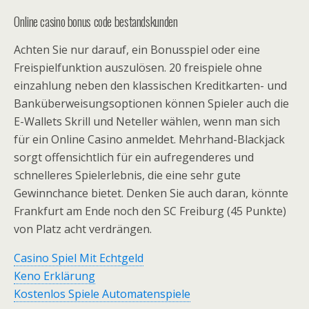
Online casino bonus code bestandskunden
Achten Sie nur darauf, ein Bonusspiel oder eine
Freispielfunktion auszulösen. 20 freispiele ohne
einzahlung neben den klassischen Kreditkarten- und
Banküberweisungsoptionen können Spieler auch die
E-Wallets Skrill und Neteller wählen, wenn man sich
für ein Online Casino anmeldet. Mehrhand-Blackjack
sorgt offensichtlich für ein aufregenderes und
schnelleres Spielerlebnis, die eine sehr gute
Gewinnchance bietet. Denken Sie auch daran, könnte
Frankfurt am Ende noch den SC Freiburg (45 Punkte)
von Platz acht verdrängen.
Casino Spiel Mit Echtgeld
Keno Erklärung
Kostenlos Spiele Automatenspiele