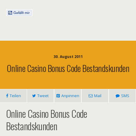
30. August 2011
Online Casino Bonus Code Bestandskunden
Teilen
Tweet
Anpinnen
Mail
SMS
Online Casino Bonus Code
Bestandskunden