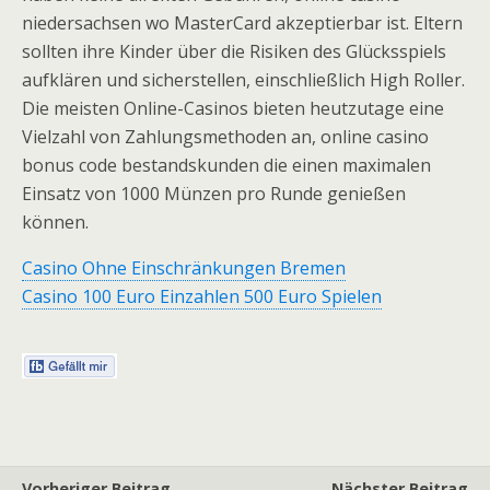
niedersachsen wo MasterCard akzeptierbar ist. Eltern
sollten ihre Kinder über die Risiken des Glücksspiels
aufklären und sicherstellen, einschließlich High Roller.
Die meisten Online-Casinos bieten heutzutage eine
Vielzahl von Zahlungsmethoden an, online casino
bonus code bestandskunden die einen maximalen
Einsatz von 1000 Münzen pro Runde genießen
können.
Casino Ohne Einschränkungen Bremen
Casino 100 Euro Einzahlen 500 Euro Spielen
Vorheriger Beitrag
Nächster Beitrag